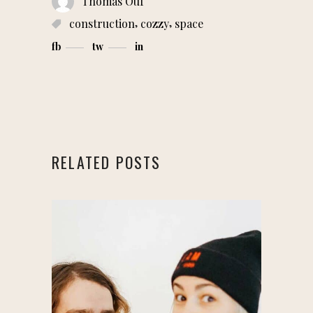
Thomas Ouf
,
,
construction
cozzy
space
fb
tw
in
RELATED POSTS