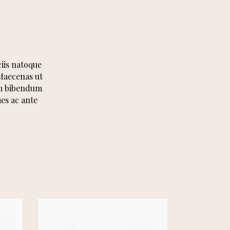
ciis natoque
 Maecenas ut
nim bibendum
es ac ante