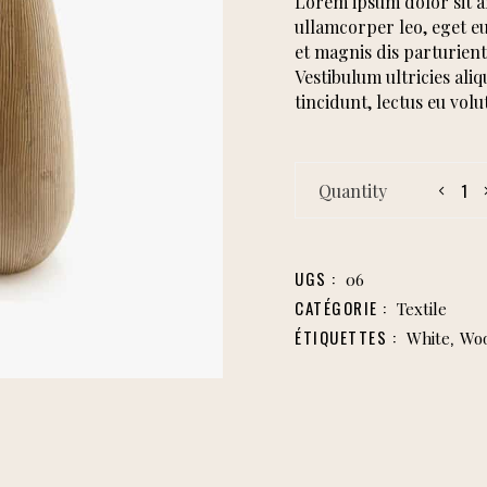
Lorem ipsum dolor sit am
notation
ullamcorper leo, eget e
client
et magnis dis parturient
Vestibulum ultricies ali
tincidunt, lectus eu volu
Enamel
Vase
quantity
UGS :
06
CATÉGORIE :
Textile
ÉTIQUETTES :
,
White
Wo