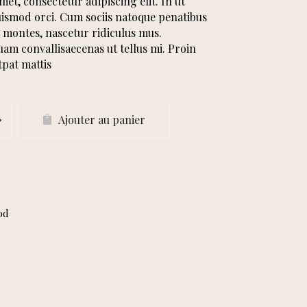
et, consectetur adipiscing elit. In ut
uismod orci. Cum sociis natoque penatibus
 montes, nascetur ridiculus mus.
quam convallisaecenas ut tellus mi. Proin
tpat mattis
Ajouter au panier
od