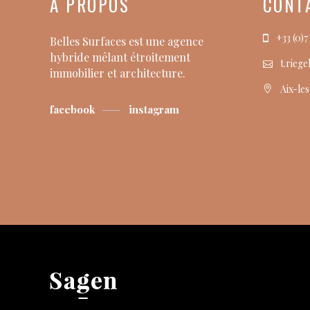
À PROPOS
CONT
+33 (0)7
Belles Surfaces est une agence
hybride mêlant étroitement
t.rieg
immobilier et architecture.
Aix-le
facebook
instagram