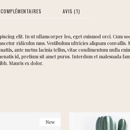
 COMPLÉMENTAIRES
AVIS (1)
iscing elit. In ut ullamcorper leo, eget euismod orci. Cum so
scetur ridiculus mus. Vestibulum ultricies aliquam convallis.
t mattis, ante metus lacinia tellus, vitae condimentum nulla e
nenatis id, pretium sit amet purus. Interdum et malesuada fam
ibh. Mauris ex dolor.
New