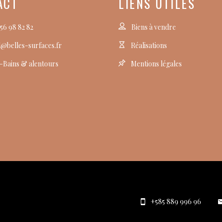
ACT
LIENS UTILES
 56 98 82 82
Biens à vendre
el@belles-surfaces.fr
Réalisations
s-Bains & alentours
Mentions légales
+585 889 996 96