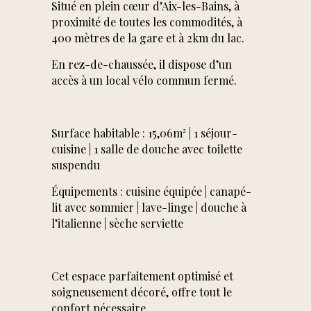
Situé en plein cœur d’Aix-les-Bains, à
proximité de toutes les commodités, à
400 mètres de la gare et à 2km du lac.
En rez-de-chaussée, il dispose d’un
accès à un local vélo commun fermé.
Surface habitable : 15,06m² | 1 séjour-
cuisine | 1 salle de douche avec toilette
★★★★★ — Belles
suspendu
Surfaces nous a
Équipements : cuisine équipée | canapé-
accompagnés pour
lit avec sommier | lave-linge | douche à
l'achat et la
l’italienne | sèche serviette
rénovation de notre
maison. L'équipe a
su parfaitement
Cet espace parfaitement optimisé et
cerner nos envies et
soigneusement décoré, offre tout le
nos goûts. C'était
confort nécessaire.