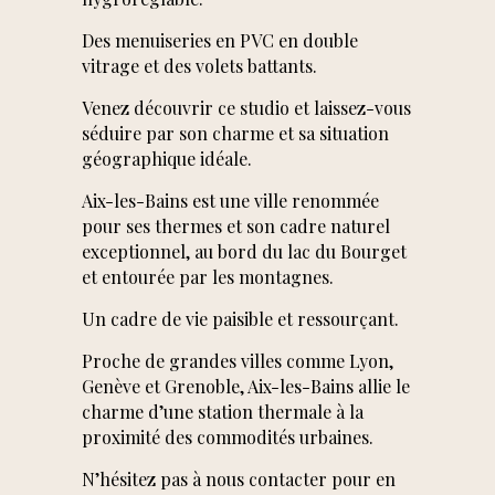
Des menuiseries en PVC en double
vitrage et des volets battants.
Venez découvrir ce studio et laissez-vous
séduire par son charme et sa situation
géographique idéale.
Aix-les-Bains est une ville renommée
pour ses thermes et son cadre naturel
exceptionnel, au bord du lac du Bourget
et entourée par les montagnes.
Un cadre de vie paisible et ressourçant.
★★★★★ —
Proche de grandes villes comme Lyon,
Habitant la
Genève et Grenoble, Aix-les-Bains allie le
Bourgogne j'ai mis
charme d’une station thermale à la
mon appartement (à
proximité des commodités urbaines.
Aix-les-Bains) en
N’hésitez pas à nous contacter pour en
vente via "Belles