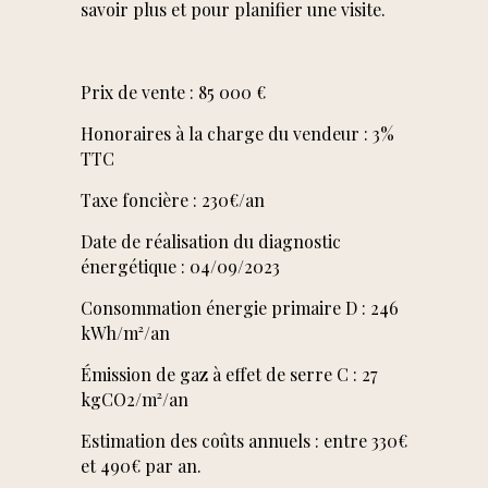
savoir plus et pour planifier une visite.
Surfaces". En 4 mois
il a été vendu
comme je le
Prix de vente : 85 000 €
souhaitais. Mr
Honoraires à la charge du vendeur : 3%
LIEGEL s'est occupé
TTC
de tout avec
professionnalisme
Taxe foncière : 230€/an
et gentillesse. Je n'ai
Date de réalisation du diagnostic
que des
énergétique : 04/09/2023
compliments et des
Consommation énergie primaire D : 246
remerciements à
kWh/m²/an
formuler.
Émission de gaz à effet de serre C : 27
kgCO2/m²/an
A. LE BRIS
Février 2025
Estimation des coûts annuels : entre 330€
et 490€ par an.