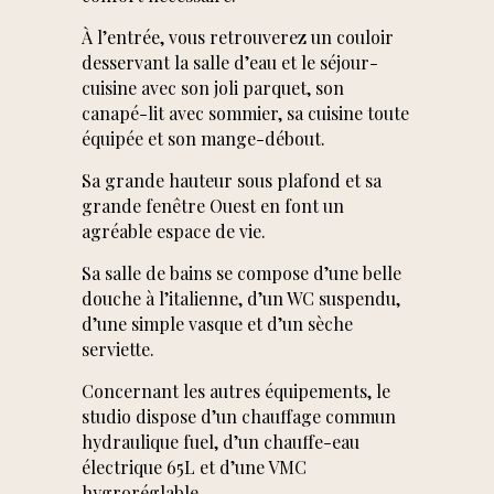
pourtant difficile de
À l’entrée, vous retrouverez un couloir
se projeter au début.
desservant la salle d’eau et le séjour-
On ne regrette pas
cuisine avec son joli parquet, son
de leur avoir fait
canapé-lit avec sommier, sa cuisine toute
équipée et son mange-débout.
confiance. Merci
encore !
Sa grande hauteur sous plafond et sa
grande fenêtre Ouest en font un
agréable espace de vie.
ALICE SABATIER
Septembre 2023
Sa salle de bains se compose d’une belle
douche à l’italienne, d’un WC suspendu,
d’une simple vasque et d’un sèche
serviette.
Concernant les autres équipements, le
studio dispose d’un chauffage commun
hydraulique fuel, d’un chauffe-eau
électrique 65L et d’une VMC
hygroréglable.