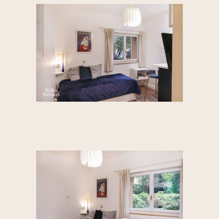
devenu un facteur
clé qui influe sur les
délais de vente et le
montant des
transactions, Belles
Surfaces est la seule
entité que je
connaisse qui vous
accompagne
réellement dans cet
aspect. Si vous
souhaitez avoir à
faire à une équipe
professionnelle et
engagée, vous êtes
au bon endroit !