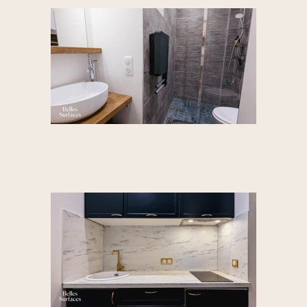
★★★★★ — Ravie
de
l'accompagnement
très professionnel
de Thomas et son
équipe. L'agence
Belles surfaces est
intervenue dans la
vente de mon studio
en plein centre ville
d'Aix-les-Bains. Elle
a su valoriser ce bien
avec intelligence
pour les deux parties
: vendeur et
acheteur. La vente