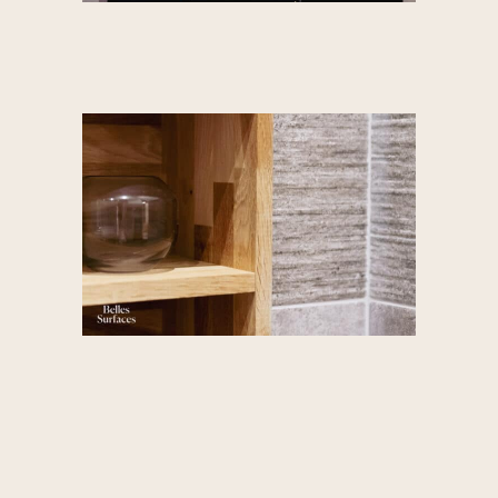
devrait aboutir avec
une offre au prix,
dans des délais
records. Nul doute
que leur efficacité
tient à la très
grande disponibilité,
au savoir-être et à la
compétence de
toute l'équipe.
STUDIO BALMORAL
Décembre 2024